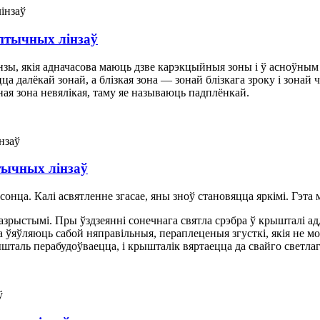
аптычных лінзаў
нзы, якія адначасова маюць дзве карэкцыйныя зоны і ў асноўным
ца далёкай зонай, а блізкая зона — зонай блізкага зроку і зонай
ая зона невялікая, таму яе называюць падплёнкай.
тычных лінзаў
 сонца. Калі асвятленне згасае, яны зноў становяцца яркімі. Гэт
зрыстымі. Пры ўздзеянні сонечнага святла срэбра ў крышталі адд
а ўяўляюць сабой няправільныя, пераплеценыя згусткі, якія не м
таль перабудоўваецца, і крышталік вяртаецца да свайго светлаг