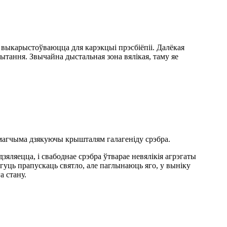
 выкарыстоўваюцца для карэкцыі прэсбіёпіі. Далёкая
 чытання. Звычайна дыстальная зона вялікая, таму яе
а магчыма дзякуючы крышталям галагеніду срэбра.
зяляецца, і свабоднае срэбра ўтварае невялікія агрэгаты
огуць прапускаць святло, але паглынаюць яго, у выніку
а стану.