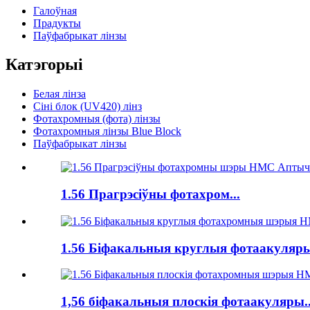
Галоўная
Прадукты
Паўфабрыкат лінзы
Катэгорыі
Белая лінза
Сіні блок (UV420) лінз
Фотахромныя (фота) лінзы
Фотахромныя лінзы Blue Block
Паўфабрыкат лінзы
1.56 Прагрэсіўны фотахром...
1.56 Біфакальныя круглыя ​​фотаакуляры
1,56 біфакальныя плоскія фотаакуляры..