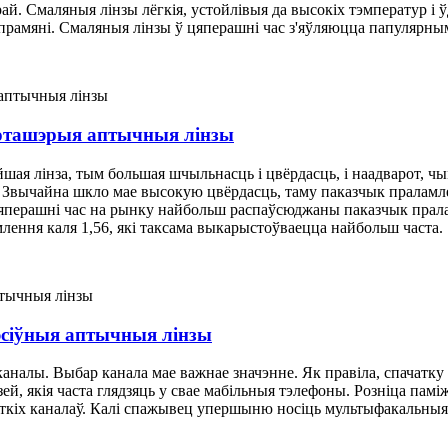
й. Смаляныя лінзы лёгкія, устойлівыя да высокіх тэмператур і ўд
рамяні. Смаляныя лінзы ў цяперашні час з'яўляюцца папулярным 
оташэрыя аптычныя лінзы
ая лінза, тым большая шчыльнасць і цвёрдасць, і наадварот, ч
. Звычайна шкло мае высокую цвёрдасць, таму паказчык праламле
цяперашні час на рынку найбольш распаўсюджаны паказчык прала
млення каля 1,56, які таксама выкарыстоўваецца найбольш часта.
эсіўныя аптычныя лінзы
налы. Выбар канала мае важнае значэнне. Як правіла, спачатку в
й, якія часта глядзяць у свае мабільныя тэлефоны. Розніца паміж
ткіх каналаў. Калі спажывец упершыню носіць мультыфакальныя а