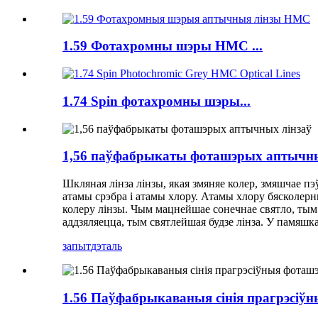
1.59 Фотахромны шэры HMC ...
1.74 Spin фотахромны шэры...
1,56 паўфабрыкаты фоташэрых аптычны
Шкляная лінза лінзы, якая змяняе колер, змяшчае пэ
атамы срэбра і атамы хлору. Атамы хлору бясколерн
колеру лінзы. Чым мацнейшае сонечнае святло, тым
аддзяляецца, тым святлейшая будзе лінза. У памяш
запыт
дэталь
1.56 Паўфабрыкаваныя сінія прагрэсіў