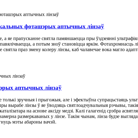
акальных фоташэрых аптычных лінзаў
е, а яе прапусканне святла памяншаецца пры ўздзеянні ультрафіял
авялічваецца, а потым зноў становіцца яркім. Фотахромнасць лі
 святла праз змену колеру лінзы, каб чалавечае вока магло адап
эрых аптычных лінзаў
 не толькі зручныя і прыгожыя, але і эфектыўна супрацьстаяць у
ры вырабе лінзы ў яе ўводзяць святлоадчувальныя рэчывы, такія 
каталізатара на аснове аксіду медзі. Калі галагенід срэбра асвят
амерна размеркаваных у лінзе. Такім чынам, лінза будзе выгляда
гнуць мэты абароны вачэй.