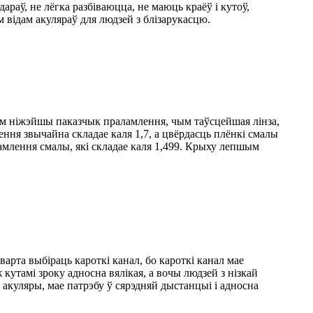
араў, не лёгка разбіваюцца, не маюць краёў і кутоў,
відам акуляраў для людзей з блізарукасцю.
ым ніжэйшы паказчык праламлення, чым таўсцейшая лінза,
ння звычайна складае каля 1,7, а цвёрдасць плёнкі смалы
млення смалы, які складае каля 1,499. Крыху лепшым
арта выбіраць кароткі канал, бо кароткі канал мае
 кутамі зроку адносна вялікая, а вочы людзей з нізкай
куляры, мае патрэбу ў сярэдняй дыстанцыі і адносна