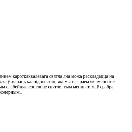
зеяннем кароткахвалевага святла яна можа раскладацца на
жа ўтвараць калоідны стан, які мы назіраем як змяненне
Чым слабейшае сонечнае святло, тым менш атамаў срэбра
сколернымі.