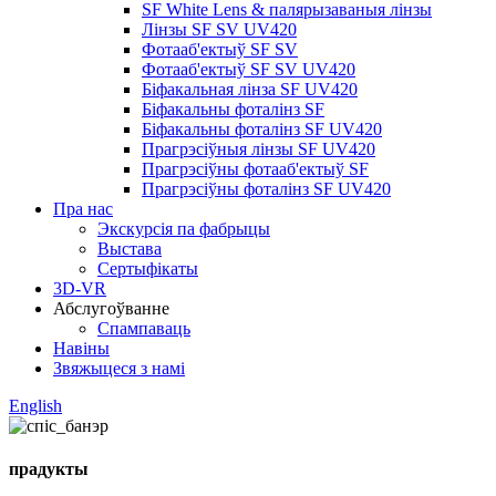
SF White Lens & палярызаваныя лінзы
Лінзы SF SV UV420
Фотааб'ектыў SF SV
Фотааб'ектыў SF SV UV420
Біфакальная лінза SF UV420
Біфакальны фоталінз SF
Біфакальны фоталінз SF UV420
Прагрэсіўныя лінзы SF UV420
Прагрэсіўны фотааб'ектыў SF
Прагрэсіўны фоталінз SF UV420
Пра нас
Экскурсія па фабрыцы
Выстава
Сертыфікаты
3D-VR
Абслугоўванне
Спампаваць
Навіны
Звяжыцеся з намі
English
прадукты