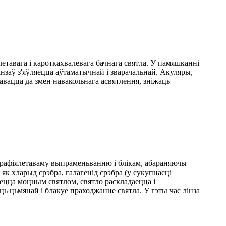
етавага і кароткахвалевага бачнага святла. У памяшканні
нзаў з'яўляецца аўтаматычнай і зварачальнай. Акуляры,
тавацца да змен навакольнага асвятлення, зніжаць
льтрафіялетаваму выпраменьванню і блікам, абараняючы
як хларыд срэбра, галагенід срэбра (у сукупнасці
ляецца моцным святлом, святло раскладаецца і
ць цьмянай і блакуе праходжанне святла. У гэты час лінза