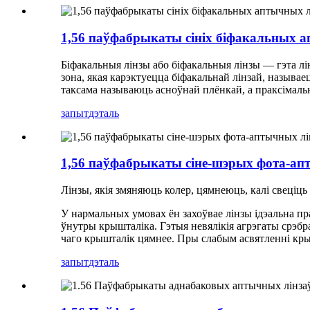
1,56 паўфабрыкаты сініх біфакальных 
Біфакальныя лінзы або біфакальныя лінзы — гэта лі
зона, якая карэктуецца біфакальнай лінзай, называец
таксама называюць асноўнай плёнкай, а праксімальн
запыт
дэталь
1,56 паўфабрыкаты сіне-шэрых фота-ап
Лінзы, якія змяняюць колер, цямнеюць, калі свеціць
У нармальных умовах ён захоўвае лінзы ідэальна пра
ўнутры крышталіка. Гэтыя невялікія агрэгаты срэбр
чаго крышталік цямнее. Пры слабым асвятленні крыш
запыт
дэталь