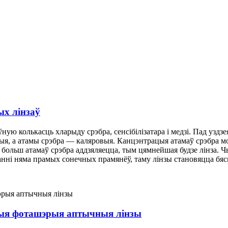
х лінзаў
ўную колькасць хларыду срэбра, сенсібілізатара і медзі. Пад узд
ыя, а атамы срэбра — каляровыя. Канцэнтрацыя атамаў срэбра мо
 больш атамаў срэбра аддзяляецца, тым цямнейшая будзе лінза. 
канні няма прамых сонечных прамянёў, таму лінзы становяцца бя
ныя фоташэрыя аптычныя лінзы