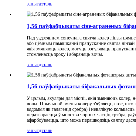
запыт
дэталь
1,56 паўфабрыкаты сіне-аграненых біф
Пад уздзеяннем сонечнага святла колер лінзы цямне
або цёмным памяшканні прапусканне святла лінзай п
якія змяняюць колер, могуць рэгуляваць прапусканне
стомленасць зроку і абараняць вочы.
запыт
дэталь
1,56 паўфабрыкаты біфакальных фоташ
У цэлым, акуляры для міопіі, якія змяняюць колер,
вочы. Прычынай змены колеру з'яўляецца тое, што п
вядомыя як галагенід срэбра) і невялікую колькасць 
ператвараецца ў мноства чорных часціц срэбра, раўн
афарбоўваецца, што можа перашкодзіць святлу дася
запыт
дэталь