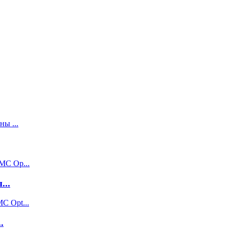
...
.