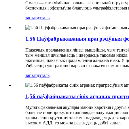
Смала — гэта хімічнае рэчыва з фенольнай структура
бяспечныя і эфектыўна блакуюць ультрафіялетавыя п
запыт
дэталь
1.56 Паўфабрыкаваныя прагрэсіўныя ф
Паказчык праламлення лінзы вышэйшы, чым танчэйш
тым меншая шчыльнасць і цвёрдасць таксама нізкія
ніжэйшая, паказчык праламлення адносна нізкі. У 
з'яўляецца ультратонкі варыянт з паказчыкам прала
запыт
дэталь
1,56 паўфабрыкаты сініх агранак прагр
Мультыфакальныя акуляры маюць кароткія і доўгія ка
большае поле зроку, што адпавядае ладу жыцця людзе
здольнасцю кручэння таксама падыходзяць для каро
высокім АДД, то можна разгледзець доўгі канал.