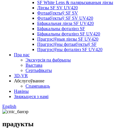
SF White Lens & палярызаваныя лінзы
Лінзы SF SV UV420
Фотааб'ектыў SF SV
Фотааб'ектыў SF SV UV420
Біфакальная лінза SF UV420
Біфакальны фоталінз SF
Біфакальны фоталінз SF UV420
Прагрэсіўныя лінзы SF UV420
Прагрэсіўны фотааб'ектыў SF
Прагрэсіўны фоталінз SF UV420
Пра нас
Экскурсія па фабрыцы
Выстава
Сертыфікаты
3D-VR
Абслугоўванне
Спампаваць
Навіны
Звяжыцеся з намі
English
прадукты