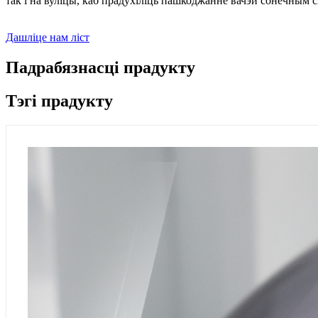
так і на вуліцы, каб прадухіліць пашкоджанне вачэй сонечным 
Дашліце нам ліст
Падрабязнасці прадукту
Тэгі прадукту