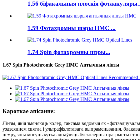
1,56 біфакальныя плоскія фотаакуляры..
1.59 Фотахромны шэры HMC ...
1.74 Spin фотахромны шэры...
1.67 Spin Photochromic Grey HMC Аптычныя лінзы
Кароткае апісанне:
Лінзы, якія змяняюць колер, таксама вядомыя як «фотаадчувал
уздзеяннем святла і ультрафіялетавага выпраменьвання, блакав
цемру, яны могуць хутка аднаўляць бясколерны празрысты стан,