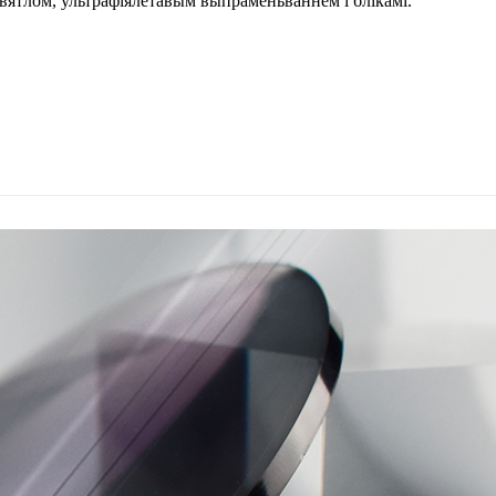
святлом, ультрафіялетавым выпраменьваннем і блікамі.