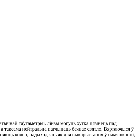
атычнай таўтаметрыі, лінзы могуць хутка цямнець пад
 а таксама нейтральна паглынаць бачнае святло. Вяртаючыся ў
яняюць колер, падыходзяць як для выкарыстання ў памяшканні,