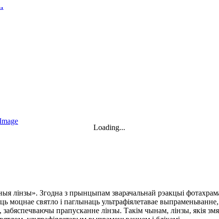
.
Loading...
ьныя лінзы». Згодна з прынцыпам зварачальнай рэакцыі фотахрам
аць моцнае святло і паглынаць ультрафіялетавае выпраменьванне,
 забяспечваючы прапусканне лінзы. Такім чынам, лінзы, якія зм