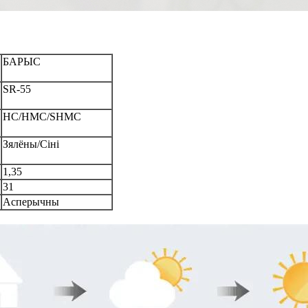
БАРЫС
SR-55
HC/HMC/SHMC
Зялёны/Сіні
1,35
31
Асперычны