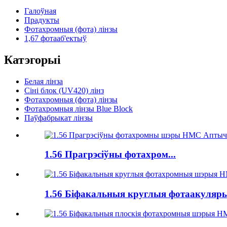
Галоўная
Прадукты
Фотахромныя (фота) лінзы
1,67 фотааб'ектыў
Катэгорыі
Белая лінза
Сіні блок (UV420) лінз
Фотахромныя (фота) лінзы
Фотахромныя лінзы Blue Block
Паўфабрыкат лінзы
1.56 Прагрэсіўны фотахром...
1.56 Біфакальныя круглыя ​​фотаакуляры